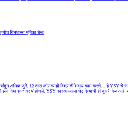
ल नेहमीच बिनधास्त भूमिका घेऊ
ांहून अधिक जुने, 12 तास कोणत्याही विश्रांतीशिवाय काम करणे… हे YSY चे सदै
ेन्झेन विमानतळावर पोहोचले, YSY कारखान्याला भेट देण्याची ही दुसरी वेळ आहे आण