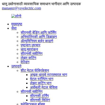
धातू उद्योगासाठी व्यावसायिक समाधान भागीदार आणि उत्पादक
manager@ysyelectric.com
मुख्यपृष्ठ
सेवा
सीएनसी बेंडिंग आणि फॉर्मिंग
अभियांत्रिकी आणि डिझाइन
ॲल्युमिनियम बाहेर काढणे
पृष्ठभाग उपचार
धातू मुद्रांकन
सीएनसी मशीनिंग
लेझर कटिंग
वेल्डिंग
उत्पादने
शीट मेटल फॅब्रिकेशन
अचूक धातूचे स्ट्रक्चरल भाग
मेटल स्टॅम्पिंग भाग
लेझर कटिंग भाग
असेंबली मेटल चेसिस
सीएनसी मशीनिंग
सीएनसी टर्निंग
सीएनसी मिलिंग
इलेक्ट्रिकल बॉक्स