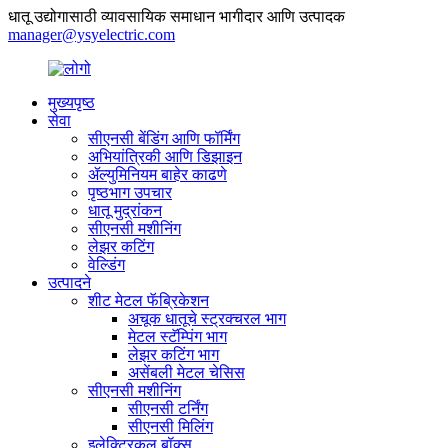
धातू उद्योगासाठी व्यावसायिक समाधान भागीदार आणि उत्पादक
manager@ysyelectric.com
मुख्यपृष्ठ
सेवा
सीएनसी बेंडिंग आणि फॉर्मिंग
अभियांत्रिकी आणि डिझाइन
ॲल्युमिनियम बाहेर काढणे
पृष्ठभाग उपचार
धातू मुद्रांकन
सीएनसी मशीनिंग
लेझर कटिंग
वेल्डिंग
उत्पादने
शीट मेटल फॅब्रिकेशन
अचूक धातूचे स्ट्रक्चरल भाग
मेटल स्टॅम्पिंग भाग
लेझर कटिंग भाग
असेंबली मेटल चेसिस
सीएनसी मशीनिंग
सीएनसी टर्निंग
सीएनसी मिलिंग
इलेक्ट्रिकल बॉक्स