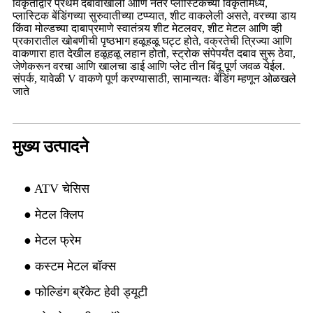
विकृतीद्वारे प्रथम दबावाखाली आणि नंतर प्लास्टिकच्या विकृतीमध्ये,
प्लास्टिक बेंडिंगच्या सुरुवातीच्या टप्प्यात, शीट वाकलेली असते, वरच्या डाय
किंवा मोल्डच्या दाबाप्रमाणे स्वातंत्र्य शीट मेटलवर, शीट मेटल आणि व्ही
प्रकारातील खोबणीची पृष्ठभाग हळूहळू घट्ट होते, वक्रतेची त्रिज्या आणि
वाकणारा हात देखील हळूहळू लहान होतो, स्ट्रोक संपेपर्यंत दबाव सुरू ठेवा,
जेणेकरून वरचा आणि खालचा डाई आणि प्लेट तीन बिंदू पूर्ण जवळ येईल.
संपर्क, यावेळी V वाकणे पूर्ण करण्यासाठी, सामान्यतः बेंडिंग म्हणून ओळखले
जाते
मुख्य उत्पादने
● ATV चेसिस
● मेटल क्लिप
● मेटल फ्रेम
● कस्टम मेटल बॉक्स
● फोल्डिंग ब्रॅकेट हेवी ड्यूटी