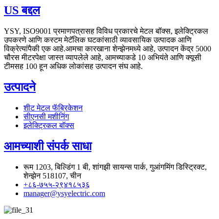
US बद्दल
YSY, ISO9001 प्रमाणपत्रासह विविध प्रकारचे मेटल बॉक्स, इलेक्ट्रिकल
उपकरणे आणि कस्टम मेटॅलिक घटकांसाठी व्यावसायिक उत्पादक आणि
विक्रेत्यांपैकी एक आहे.आमचा कारखाना शेन्झेनमध्ये आहे, उत्पादन केंद्र 5000
चौरस मीटरपेक्षा जास्त व्यापलेले आहे, आमच्याकडे 10 अभियंते आणि क्यूसी
टीमसह 100 हून अधिक लोकांसह उत्पादन संघ आहे.
उत्पादने
शीट मेटल फॅब्रिकेशन
सीएनसी मशीनिंग
इलेक्ट्रिकल बॉक्स
आमच्याशी संपर्क साधा
रूम 1203, बिल्डिंग 1 बी, शांगझी सायन्स पार्क, गुआंगमिंग डिस्ट्रिक्ट,
शेन्झेन 518107, चीन
+८६-७५५-२९४१८५३६
manager@ysyelectric.com