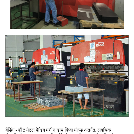
बेंडिंग - शीट मेटल बेंडिंग मशीन डाय किंवा मोल्ड अंतर्गत, लवचिक