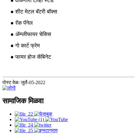
● वाकणारा टीव्ही स्टँड
● शीट मेटल बॅटरी बॉक्स
● रॅक पॅनेल
● ॲम्प्लीफायर चेसिस
● गो कार्ट फ्रेम
● फायर होज कॅबिनेट
पोस्ट वेळ: जुलै-05-2022
सामाजिक मिळवा