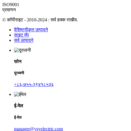
ISO9001
प्रमाणन
© कॉपीराइट - 2010-2024 : सर्व हक्क राखीव.
वैशिष्ट्यीकृत उत्पादने
साइट मॅप
सर्व उत्पादने
फोन
दूरध्वनी
+८६-७५५-२९४१८५३६
ई-मेल
ई-मेल
manager@ysyelectric.com