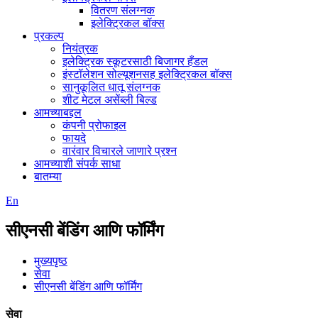
वितरण संलग्नक
इलेक्ट्रिकल बॉक्स
प्रकल्प
नियंत्रक
इलेक्ट्रिक स्कूटरसाठी बिजागर हँडल
इंस्टॉलेशन सोल्यूशनसह इलेक्ट्रिकल बॉक्स
सानुकूलित धातू संलग्नक
शीट मेटल असेंब्ली बिल्ड
आमच्याबद्दल
कंपनी प्रोफाइल
फायदे
वारंवार विचारले जाणारे प्रश्न
आमच्याशी संपर्क साधा
बातम्या
En
सीएनसी बेंडिंग आणि फॉर्मिंग
मुख्यपृष्ठ
सेवा
सीएनसी बेंडिंग आणि फॉर्मिंग
सेवा