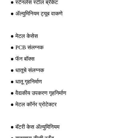
● स्टेनलेस स्टील ब्रॅकेट
● ॲल्युमिनियम ट्यूब वाकणे
● मेटल केसेस
● PCB संलग्नक
● फॅन बॉक्स
● धातूचे संलग्नक
● धातू गृहनिर्माण
● वैद्यकीय उपकरण गृहनिर्माण
● मेटल कॉर्नर प्रोटेक्टर
● बॅटरी केस ॲल्युमिनियम