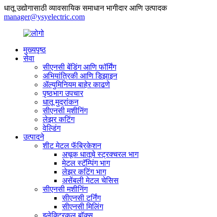
धातू उद्योगासाठी व्यावसायिक समाधान भागीदार आणि उत्पादक
manager@ysyelectric.com
मुख्यपृष्ठ
सेवा
सीएनसी बेंडिंग आणि फॉर्मिंग
अभियांत्रिकी आणि डिझाइन
ॲल्युमिनियम बाहेर काढणे
पृष्ठभाग उपचार
धातू मुद्रांकन
सीएनसी मशीनिंग
लेझर कटिंग
वेल्डिंग
उत्पादने
शीट मेटल फॅब्रिकेशन
अचूक धातूचे स्ट्रक्चरल भाग
मेटल स्टॅम्पिंग भाग
लेझर कटिंग भाग
असेंबली मेटल चेसिस
सीएनसी मशीनिंग
सीएनसी टर्निंग
सीएनसी मिलिंग
इलेक्ट्रिकल बॉक्स