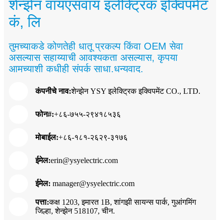
शेन्झेन वायएसवाय इलेक्ट्रिक इक्विपमेंट
कं, लि
तुमच्याकडे कोणतेही धातू प्रकल्प किंवा OEM सेवा
असल्यास सहाय्याची आवश्यकता असल्यास, कृपया
आमच्याशी कधीही संपर्क साधा.धन्यवाद.
कंपनीचे नाव:
शेन्झेन YSY इलेक्ट्रिक इक्विपमेंट CO., LTD.
फोन#:
+८६-७५५-२९४१८५३६
मोबाईल:
+८६-१८१-२६२९-३१७६
ईमेल:
e
rin@ysyelectric.com
ईमेल:
manager@ysyelectric.com
पत्ता:
कक्ष 1203, इमारत 1B, शांगझी सायन्स पार्क, गुआंगमिंग
जिल्हा, शेन्झेन 518107, चीन.