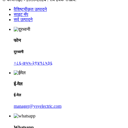
वैशिष्ट्यीकृत उत्पादने
साइट मॅप
सर्व उत्पादने
फोन
दूरध्वनी
+८६-७५५-२९४१८५३६
ई-मेल
ई-मेल
manager@ysyelectric.com
Whatsapp