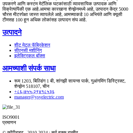
उपकरणे आणि कस्टम मेटॅलिक घटकांसाठी व्यावसायिक उत्पादक आणि
विक्रेत्यांपैकी एक आहे.आमचा कारखाना शेन्झेनमध्ये आहे, उत्पादन केंद्र 5000
चौरस मीटरपेक्षा जास्त व्यापलेले आहे, आमच्याकडे 10 अभियंते आणि क्यूसी
टीमसह 100 हून अधिक लोकांसह उत्पादन संघ आहे.
उत्पादने
शीट मेटल फॅब्रिकेशन
सीएनसी मशीनिंग
इलेक्ट्रिकल बॉक्स
आमच्याशी संपर्क साधा
रूम 1203, बिल्डिंग 1 बी, शांगझी सायन्स पार्क, गुआंगमिंग डिस्ट्रिक्ट,
शेन्झेन 518107, चीन
+८६-७५५-२९४१८५३६
manager@ysyelectric.com
ISO9001
प्रमाणन
© कॉपीराइट - 2010-2024 : सर्व हक्क राखीव.