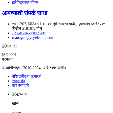
इलेक्ट्रिकल बॉक्स
आमच्याशी संपर्क साधा
रूम 1203, बिल्डिंग 1 बी, शांगझी सायन्स पार्क, गुआंगमिंग डिस्ट्रिक्ट,
शेन्झेन 518107, चीन
+८६-७५५-२९४१८५३६
manager@ysyelectric.com
ISO9001
प्रमाणन
© कॉपीराइट - 2010-2024 : सर्व हक्क राखीव.
वैशिष्ट्यीकृत उत्पादने
साइट मॅप
सर्व उत्पादने
फोन