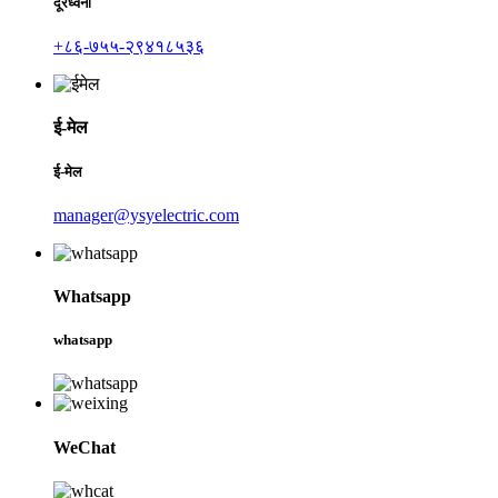
दूरध्वनी
+८६-७५५-२९४१८५३६
ई-मेल
ई-मेल
manager@ysyelectric.com
Whatsapp
whatsapp
WeChat