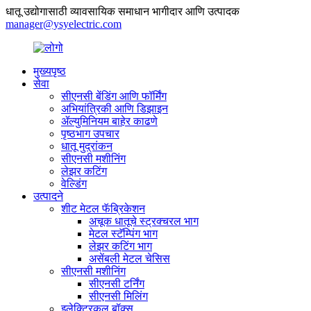
धातू उद्योगासाठी व्यावसायिक समाधान भागीदार आणि उत्पादक
manager@ysyelectric.com
मुख्यपृष्ठ
सेवा
सीएनसी बेंडिंग आणि फॉर्मिंग
अभियांत्रिकी आणि डिझाइन
ॲल्युमिनियम बाहेर काढणे
पृष्ठभाग उपचार
धातू मुद्रांकन
सीएनसी मशीनिंग
लेझर कटिंग
वेल्डिंग
उत्पादने
शीट मेटल फॅब्रिकेशन
अचूक धातूचे स्ट्रक्चरल भाग
मेटल स्टॅम्पिंग भाग
लेझर कटिंग भाग
असेंबली मेटल चेसिस
सीएनसी मशीनिंग
सीएनसी टर्निंग
सीएनसी मिलिंग
इलेक्ट्रिकल बॉक्स